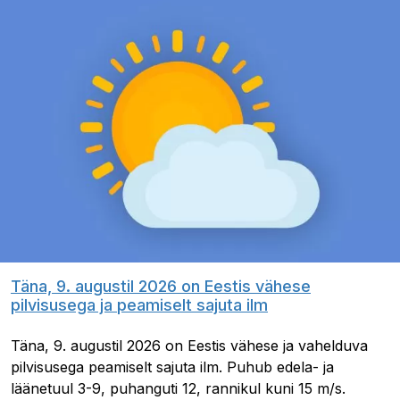
Täna, 9. augustil 2026 on Eestis vähese
pilvisusega ja peamiselt sajuta ilm
Täna, 9. augustil 2026 on Eestis vähese ja vahelduva
pilvisusega peamiselt sajuta ilm. Puhub edela- ja
läänetuul 3-9, puhanguti 12, rannikul kuni 15 m/s.