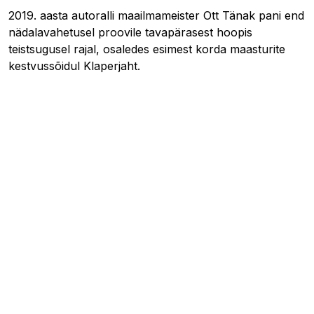
2019. aasta autoralli maailmameister Ott Tänak pani end
nädalavahetusel proovile tavapärasest hoopis
teistsugusel rajal, osaledes esimest korda maasturite
kestvussõidul Klaperjaht.