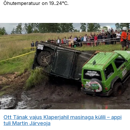
Õhutemperatuur on 19..24°C.
Ott Tänak vajus Klaperjahil masinaga külili – appi
tuli Martin Järveoja