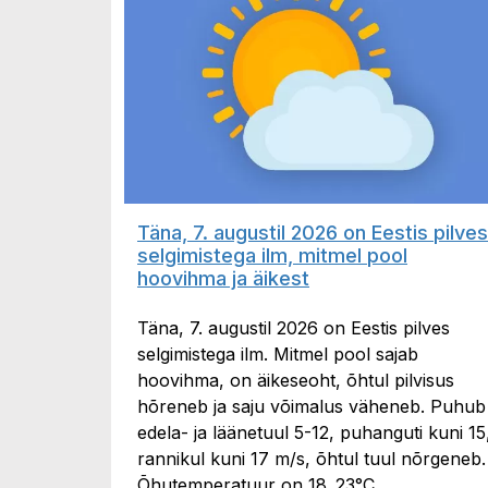
Täna, 7. augustil 2026 on Eestis pilves
selgimistega ilm, mitmel pool
hoovihma ja äikest
Täna, 7. augustil 2026 on Eestis pilves
selgimistega ilm. Mitmel pool sajab
hoovihma, on äikeseoht, õhtul pilvisus
hõreneb ja saju võimalus väheneb. Puhub
edela- ja läänetuul 5-12, puhanguti kuni 15
rannikul kuni 17 m/s, õhtul tuul nõrgeneb.
Õhutemperatuur on 18..23°C.