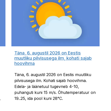
Täna, 6. augustil 2026 on Eestis
muutliku pilvisusega ilm, kohati sajab
hoovihma
Täna, 6. augustil 2026 on Eestis muutliku
pilvisusega ilm. Kohati sajab hoovihma.
Edela- ja läänetuul tugevneb 4-10,
puhanguti kuni 15 m/s. Õhutemperatuur on
,
19..25, ida pool kuni 28°C.