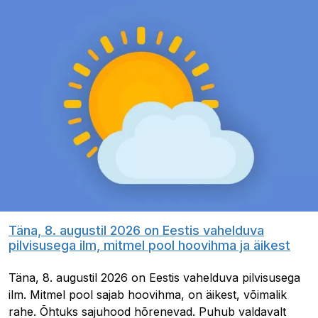
Täna, 8. augustil 2026 on Eestis vahelduva
pilvisusega ilm, mitmel pool hoovihma ja äikest
Täna, 8. augustil 2026 on Eestis vahelduva pilvisusega
ilm. Mitmel pool sajab hoovihma, on äikest, võimalik
rahe. Õhtuks sajuhood hõrenevad. Puhub valdavalt