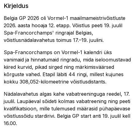
Kirjeldus
Belgia GP 2026 oli Vormel-1 maailmameistrivõistluste
2026. aasta hooaja 12. etapp. Võistlus peeti 19. juulil
Spa-Francorchamps' ringrajal Belgias,
võistlusnädalavahetus toimus 17.–19. juulini.
Spa-Francorchamps on Vormel-1 kalendri üks
vanimaid ja hinnatumaid ringradu, mida iseloomustavad
kiired kurvid, pikad sirged ning märkimisväärsed
kõrguste vahed. Etapil läbiti 44 ringi, millest kujunes
kokku 308,052-kilomeetrine võistlusdistants.
Nädalavahetus algas kahe vabatreeninguga reedel, 17.
juulil. Laupäeval sõideti kolmas vabatreening ning peeti
kvalifikatsioon, mille tulemused määrasid pühapäevase
võistlussõidu stardirivi. Belgia GP start anti 19. juulil kell
16.00.