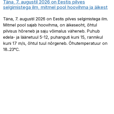
Täna, 7. augustil 2026 on Eestis pilves
selgimistega ilm, mitmel pool hoovihma ja äikest
Täna, 7. augustil 2026 on Eestis pilves selgimistega ilm.
Mitmel pool sajab hoovihma, on äikeseoht, õhtul
pilvisus hõreneb ja saju võimalus väheneb. Puhub
edela- ja läänetuul 5-12, puhanguti kuni 15, rannikul
kuni 17 m/s, õhtul tuul nõrgeneb. Õhutemperatuur on
18..23°C.