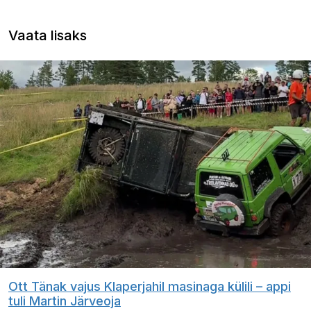
Vaata lisaks
Ott Tänak vajus Klaperjahil masinaga külili – appi
tuli Martin Järveoja