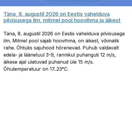
Täna, 8. augustil 2026 on Eestis vahelduva
pilvisusega ilm, mitmel pool hoovihma ja äikest
Täna, 8. augustil 2026 on Eestis vahelduva pilvisusega
ilm. Mitmel pool sajab hoovihma, on äikest, võimalik
rahe. Õhtuks sajuhood hõrenevad. Puhub valdavalt
edela- ja läänetuul 3-9, rannikul puhanguti 12 m/s,
äikese ajal ulatuvad puhanud üle 15 m/s.
Õhutemperatuur on 17..23°C.