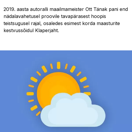
2019. aasta autoralli maailmameister Ott Tänak pani end
nädalavahetusel proovile tavapärasest hoopis
teistsugusel rajal, osaledes esimest korda maasturite
kestvussõidul Klaperjaht.