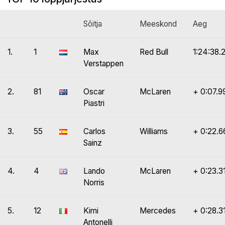
Sõitja
Meeskond
Aeg
1.
1
Max
Red Bull
1:24:38.
Verstappen
2.
81
Oscar
McLaren
+ 0:07.9
Piastri
3.
55
Carlos
Williams
+ 0:22.6
Sainz
4.
4
Lando
McLaren
+ 0:23.3
Norris
5.
12
Kimi
Mercedes
+ 0:28.3
Antonelli