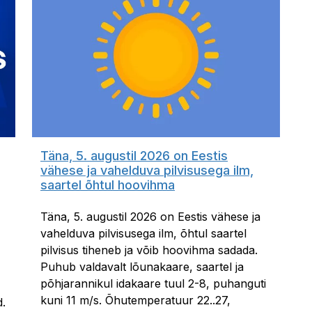
Täna, 5. augustil 2026 on Eestis
vähese ja vahelduva pilvisusega ilm,
saartel õhtul hoovihma
Täna, 5. augustil 2026 on Eestis vähese ja
vahelduva pilvisusega ilm, õhtul saartel
pilvisus tiheneb ja võib hoovihma sadada.
Puhub valdavalt lõunakaare, saartel ja
põhjarannikul idakaare tuul 2-8, puhanguti
kuni 11 m/s. Õhutemperatuur 22..27,
d.