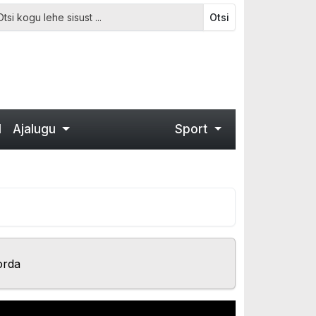
Otsi
d
Ajalugu
Sport
orda