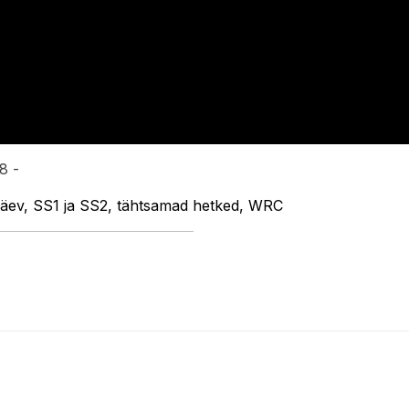
8 -
späev, SS1 ja SS2, tähtsamad hetked, WRC