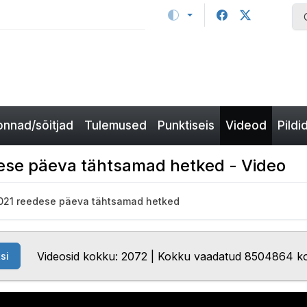
nnad/sõitjad
Tulemused
Punktiseis
Videod
Pildi
dese päeva tähtsamad hetked - Video
2021 reedese päeva tähtsamad hetked
Videosid kokku: 2072 | Kokku vaadatud 8504864 k
si