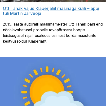
Ott Tänak vajus Klaperjahil masinaga külili – appi
tuli Martin Järveoja
2019. aasta autoralli maailmameister Ott Tänak pani end
nädalavahetusel proovile tavapärasest hoopis
teistsugusel rajal, osaledes esimest korda maasturite
kestvussõidul Klaperjaht.