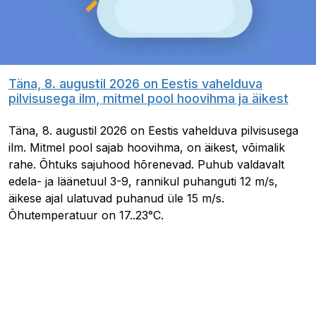
Täna, 8. augustil 2026 on Eestis vahelduva
pilvisusega ilm, mitmel pool hoovihma ja äikest
Täna, 8. augustil 2026 on Eestis vahelduva pilvisusega
ilm. Mitmel pool sajab hoovihma, on äikest, võimalik
rahe. Õhtuks sajuhood hõrenevad. Puhub valdavalt
edela- ja läänetuul 3-9, rannikul puhanguti 12 m/s,
äikese ajal ulatuvad puhanud üle 15 m/s.
Õhutemperatuur on 17..23°C.