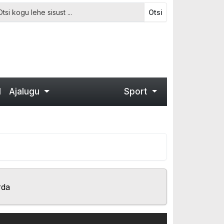
Otsi
d
Ajalugu
Sport
rda