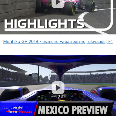
Mehhiko GP 2019 - esimene vabatreening, ülevaade, F1