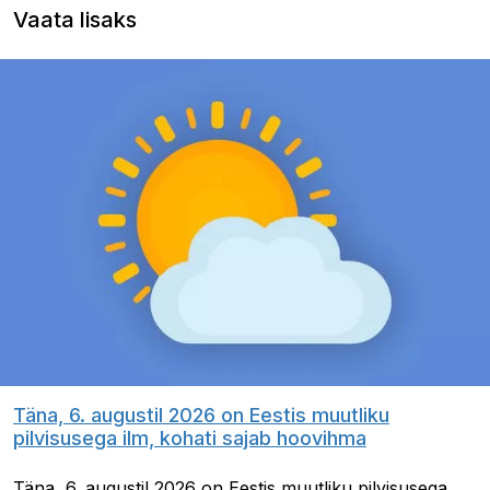
Vaata lisaks
Täna, 6. augustil 2026 on Eestis muutliku
pilvisusega ilm, kohati sajab hoovihma
Täna, 6. augustil 2026 on Eestis muutliku pilvisusega