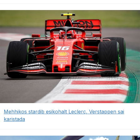
Mehhikos stardib esikohalt Leclerc, Verstappen sai
karistada