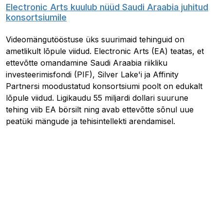
Electronic Arts kuulub nüüd Saudi Araabia juhitud
konsortsiumile
Videomängutööstuse üks suurimaid tehinguid on
ametlikult lõpule viidud. Electronic Arts (EA) teatas, et
ettevõtte omandamine Saudi Araabia riikliku
investeerimisfondi (PIF), Silver Lake'i ja Affinity
Partnersi moodustatud konsortsiumi poolt on edukalt
lõpule viidud. Ligikaudu 55 miljardi dollari suurune
tehing viib EA börsilt ning avab ettevõtte sõnul uue
peatüki mängude ja tehisintellekti arendamisel.